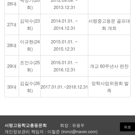
26대
회)
2013.12.31
김덕수(23
2014.01.01. ~
서령중고동문 골프대
27대
회)
2014.12.31
회 개최
이규현(24
2015.01.01. ~
28대
회)
2015.12.31
조인수(25
2016.01.01. ~
29대
개교 60주년사 편찬
회)
2016.12.31
김길수(26
장학사업위원회 발
30대
2017.01.01.~2018.12.31
회)
족
서령고등학교총동문회
회장 : 유용두
ㅣ
ㅣ
위로
개인정보관리 책임자 : 이철준 (ironz@naver.com)